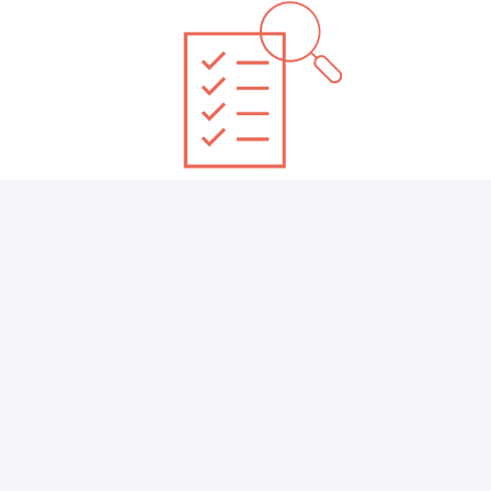
Your Application and Screening
phase
After submitting your application, you will receive an 
automatic confirmation of receipt 
from us. 
We 
review your application
 and give you feedback. 
This process takes some time but we try to 
give you 
feedback as quickly as possible
.